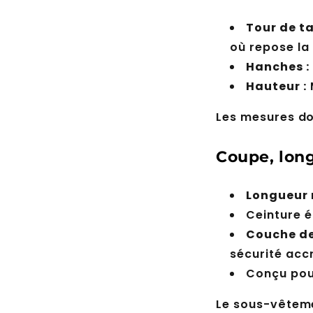
Tour de tai
où repose la
Hanches :
Hauteur :
Les mesures do
Coupe, long
Longueur 
Ceinture é
Couche d
sécurité acc
Conçu pour
Le sous-vêtem