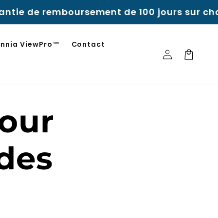
tie de remboursement de 100 jours sur chaq
innia ViewPro™
Contact
Se
Panier
connecter
pour
 des