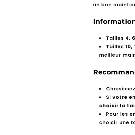
un bon maintie
Information
Tailles
4, 
Tailles
10, 
meilleur mai
Recommanda
Choisissez
Si votre e
choisir la ta
Pour les e
choisir une t