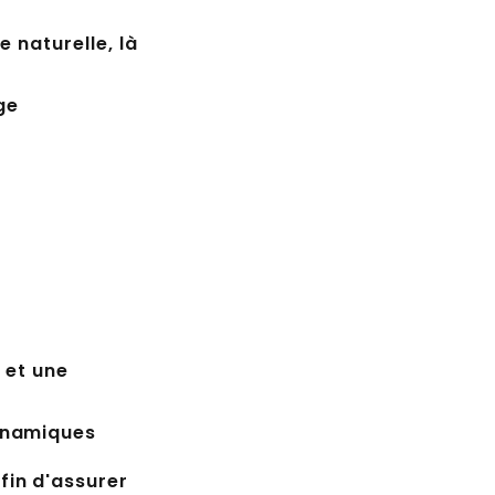
e naturelle, là
ge
 et une
dynamiques
fin d'assurer