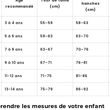
Âge
Tour de taille
hanches
recommandé
(cm)
(cm)
3 à 4 ans
55–59
58–63
5 à 6 ans
59–63
63–70
7 à 8 ans
63–67
70–76
9 à 10 ans
67–71
76–81
11-12 ans
71–75
81–86
13-14 ans
75–79
86–92
endre les mesures de votre enfant