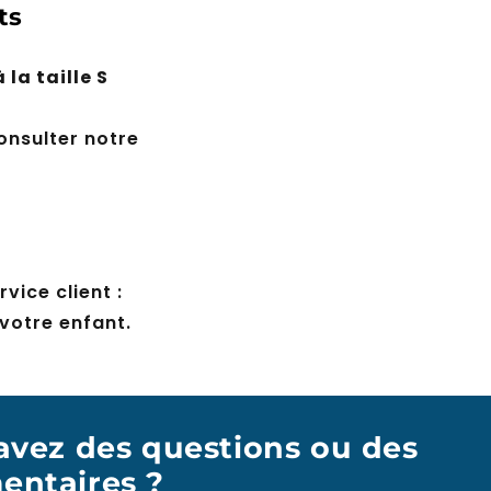
ts
la taille S
onsulter notre
vice client :
 votre enfant.
avez des questions ou des
ntaires ?