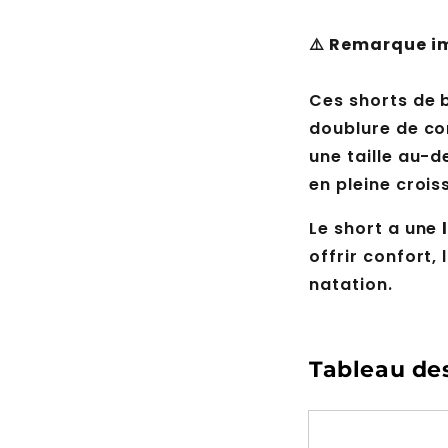
⚠️ Remarque im
Ces shorts de b
doublure de c
une taille au-d
en pleine croi
Le short a une
offrir confort
natation.
Tableau des