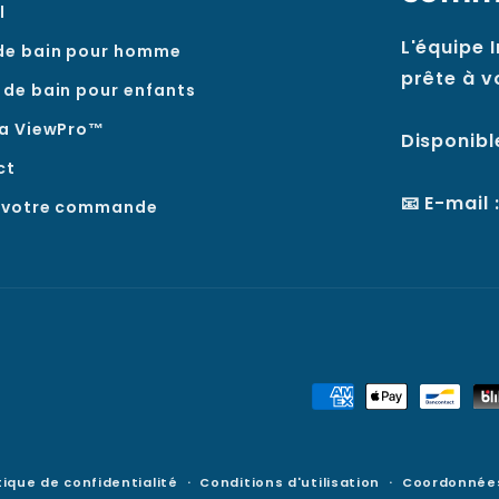
l
L'équipe I
de bain pour homme
prête à v
 de bain pour enfants
ia ViewPro™
Disponible
ct
📧 E-mail 
z votre commande
Modes
de
paiement
tique de confidentialité
Conditions d'utilisation
Coordonnée