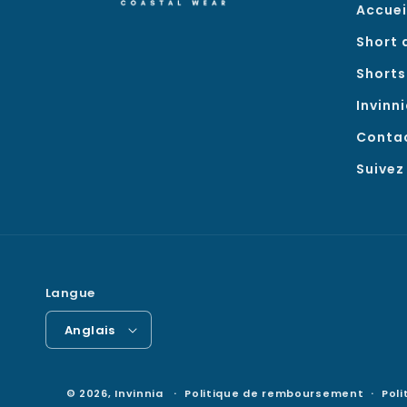
Accuei
Short 
Shorts
Invinn
Conta
Suive
Langue
Anglais
© 2026,
Invinnia
Politique de remboursement
Poli