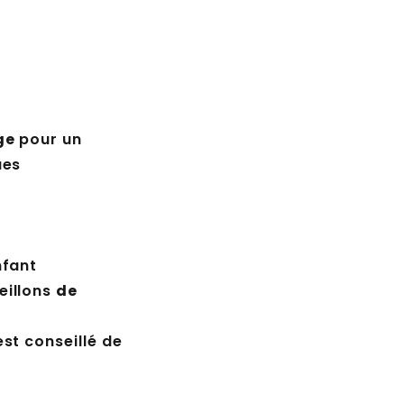
ge
pour un
ues
nfant
eillons
de
est conseillé de