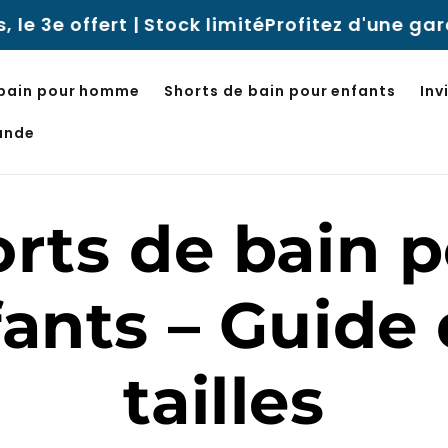
e offert | Stock limité
Profitez d'une garan
 bain pour homme
Shorts de bain pour enfants
Inv
ande
rts de bain 
ants – Guide
tailles