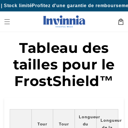
Aller au
 Stock limité
Profitez d'une garantie de rembourseme
contenu
Panier
Tableau des
tailles pour le
FrostShield™
Longueur
Longueur
Tour
Tour
du
de la