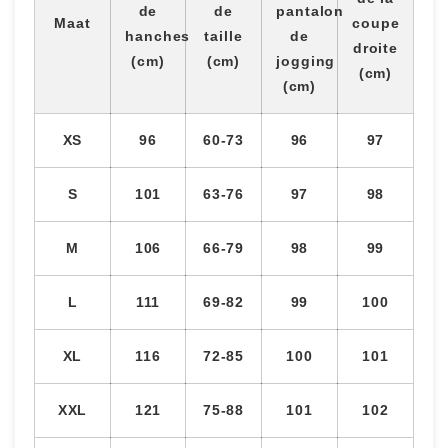
de
de
pantalon
Maat
coupe
hanches
taille
de
droite
(cm)
(cm)
jogging
(cm)
(cm)
XS
96
60-73
96
97
S
101
63-76
97
98
M
106
66-79
98
99
L
111
69-82
99
100
XL
116
72-85
100
101
XXL
121
75-88
101
102