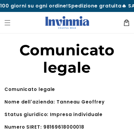
Vai al
00 giorni su ogni ordine!
Spedizione gratuita
🔥 SA
contenuto
Carrell
Comunicato
legale
Comunicato legale
Nome dell'azienda: Tanneau Geoffrey
Status giuridico: Impresa individuale
Numero SIRET: 98169618000018