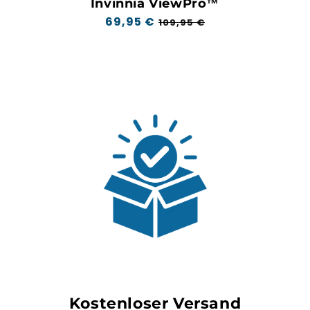
Invinnia ViewPro™
Regulärer
69,95 €
Aktionspreis
109,95 €
Preis
Kostenloser Versand