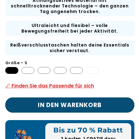
Atmungsaktives Material mit
schnelltrocknender Technologie – den ganzen
Tag angenehm trocken.
Ultraleicht und flexibel – volle
Bewegungsfreiheit bei jeder Aktivität.
Reißverschlusstaschen halten deine Essentials
sicher verstaut.
Größe – S
3XL-
Variante
ausverkauft
📏 Finden Sie das Passende für sich
oder
nicht
verfügbar
IN DEN WARENKORB
Bis zu 70 % Rabatt
2 kaufen, 1 GRATIS dazu