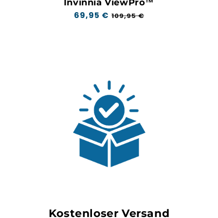
Invinnia ViewPro™
Regulärer
69,95 €
Aktionspreis
109,95 €
Preis
Kostenloser Versand