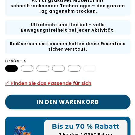
Atmungsaktives Material mit
schnelltrocknender Technologie – den ganzen
Tag angenehm trocken.
Ultraleicht und flexibel – volle
Bewegungsfreiheit bei jeder Aktivität.
Reißverschlusstaschen halten deine Essentials
sicher verstaut.
Größe – S
3XL-
Variante
ausverkauft
📏 Finden Sie das Passende für sich
oder
nicht
verfügbar
IN DEN WARENKORB
Bis zu 70 % Rabatt
2 kaufen, 1 GRATIS dazu