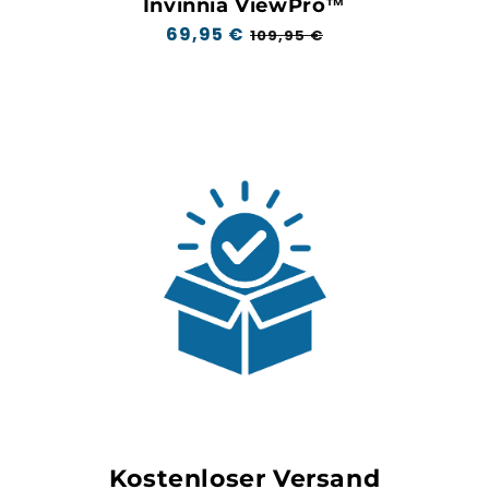
Invinnia ViewPro™
Regulärer
69,95 €
Aktionspreis
109,95 €
Preis
Kostenloser Versand