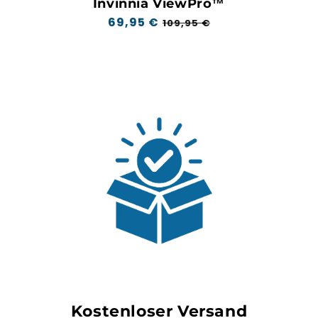
Invinnia ViewPro™
Regulärer
69,95 €
Aktionspreis
109,95 €
Preis
Kostenloser Versand