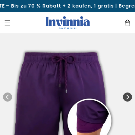
Direkt
70 % Rabatt + 2 kaufen, 1 gratis | Begrenzte Stü
zum
Inhalt
Warenko
kt zu den
uktinformationen