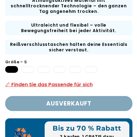
Atmungsaktives Material mit
schnelltrocknender Technologie – den ganzen
Tag angenehm trocken.
Ultraleicht und flexibel – volle
Bewegungsfreiheit bei jeder Aktivität.
Reißverschlusstaschen halten deine Essentials
sicher verstaut.
Größe – S
Variante
MVariant
Variante
XLVariant
2XL-
3XL-
ausverkauft
ausverkauft
ausverkauft
ist
Variante
Variante
oder
oder
oder
ausverkauft
ausverkauft
ausverkauft
📏 Finden Sie das Passende für sich
nicht
nicht
nicht
oder
oder
oder
verfügbar
verfügbar
verfügbar
nicht
nicht
nicht
verfügbar
verfügbar
verfügbar
AUSVERKAUFT
Bis zu 70 % Rabatt
2 kaufen, 1 GRATIS dazu