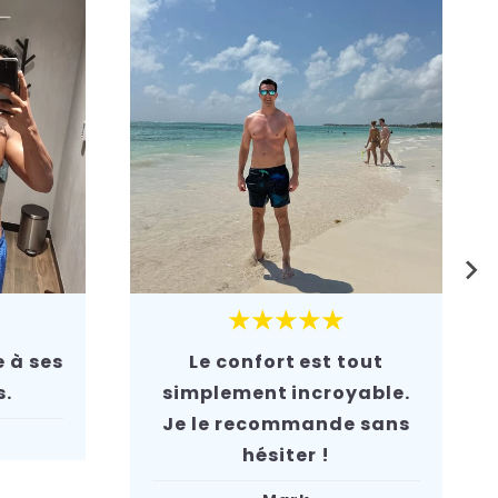
★★★★★
 à ses
Le confort est tout
s.
simplement incroyable.
Je le recommande sans
hésiter !