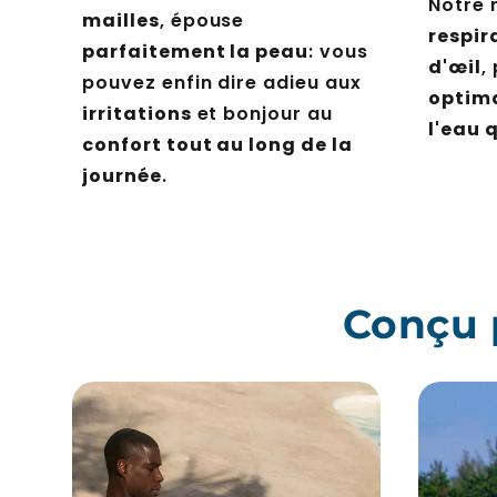
Notre
mailles
, épouse
respir
parfaitement la peau
: vous
d'œil
,
pouvez enfin dire adieu aux
optim
irritations
et bonjour au
l'eau 
confort tout au long de la
journée
.
Conçu 