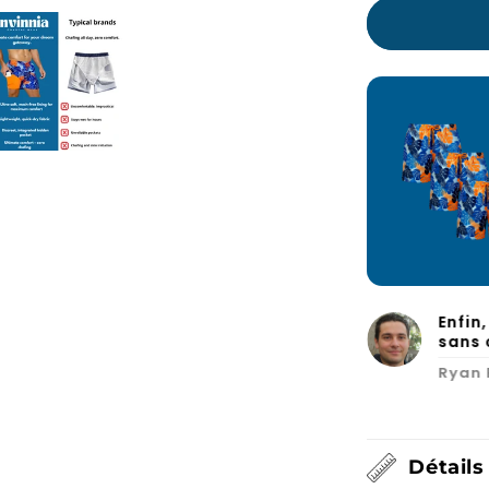
et me va à merveille. Je vais sans
Enfin
mmander un autre !
sans 
Ryan 
Détails