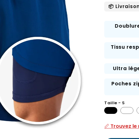
normal
soldé
📦 Livraiso
Doublure
Tissu res
Ultra lé
Poches zi
Taille - S
📏 Trouvez le