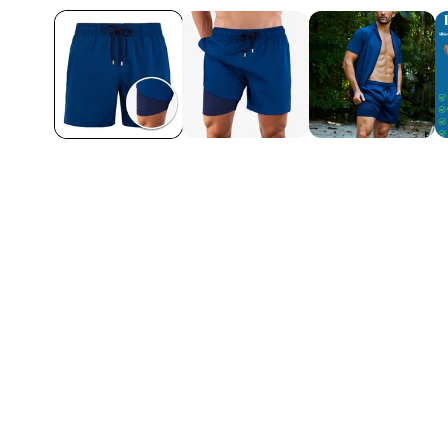
s irritations – parfait
Il sèche très vite 
aucun doute en co
Ethan L.