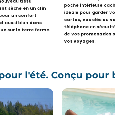
 nouveau
tissu
poche intérieure cac
ant
sèche
en un clin
idéale pour garder v
 pour
un confort
cartes, vos clés ou v
al
aussi bien
dans
téléphone
en sécurité
que sur la terre ferme
.
de
vos promenades 
vos voyages
.
pour l'été. Conçu pour 