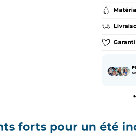
Matéria
Livrais
Garanti
P
c
N
s forts pour un été in