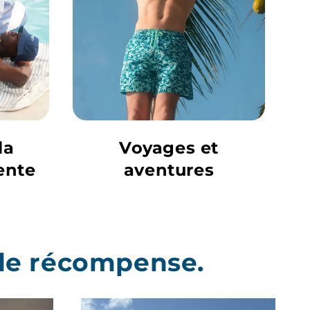
la
Voyages et
ente
aventures
nde récompense.