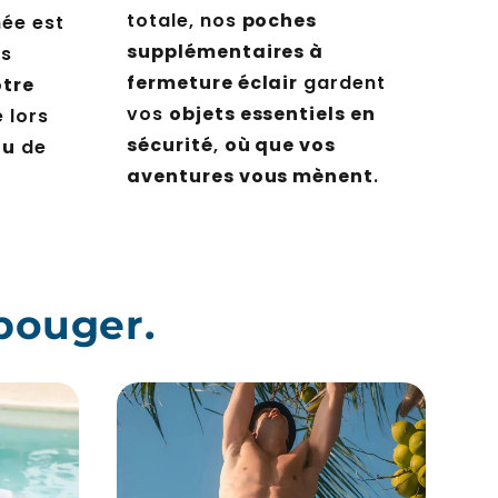
totale, nos
poches
hée est
supplémentaires à
os
fermeture éclair
gardent
otre
vos
objets essentiels en
 lors
sécurité
,
où que vos
ou
de
aventures vous mènent
.
bouger.