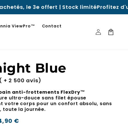
rt | Stock limité
Profitez d'une garantie de
innia ViewPro™
Contact
Se
Panier
connecter
ight Blue
( + 2 500 avis)
 bain anti-frottements FlexDry™
ure ultra-douce sans filet épouse
t votre corps pour un confort absolu, sans
 toute la journée.
4,90 €
-45%