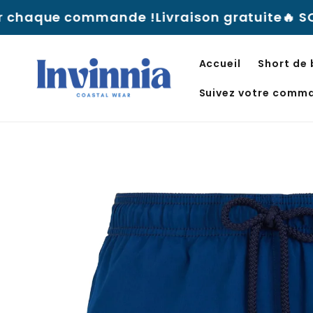
Aller au
nde !
Livraison gratuite
🔥 SOLDES D'ÉTÉ — Jusq
contenu
Accueil
Short de
Suivez votre comm
Aller
directement
aux
informations
sur le
produit