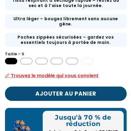
Tissu respirant à séchage rapide – restez au
sec et à l’aise toute la journée.
Ultra léger – bougez librement sans aucune
gêne.
Poches zippées sécurisées – gardez vos
essentiels toujours à portée de main.
Taille - S
3XL
:
article
📏 Trouvez le modèle qui vous convient
épuisé
ou
indisponible
AJOUTER AU PANIER
Jusqu'à 70 % de
réduction