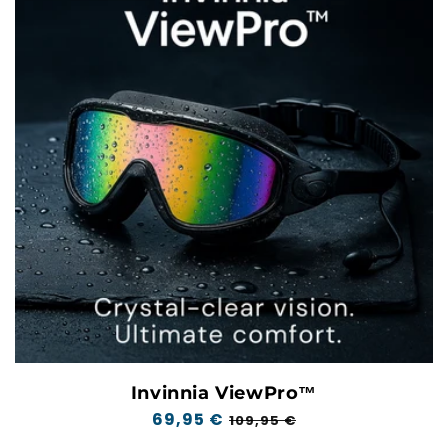
Invinnia ViewPro™
Prix
69,95 €
Prix
109,95 €
normal
soldé