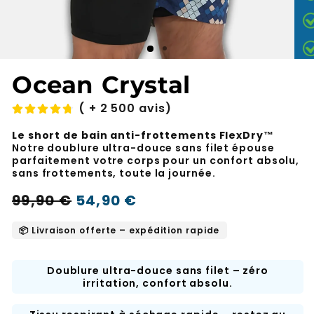
Ocean Crystal
( + 2 500 avis)
Le short de bain anti-frottements FlexDry™
Notre doublure ultra-douce sans filet épouse
parfaitement votre corps pour un confort absolu,
sans frottements, toute la journée.
Prix
Prix
99,90 €
54,90 €
-45%
normal
soldé
📦 Livraison offerte – expédition rapide
Doublure ultra-douce sans filet – zéro
irritation, confort absolu.