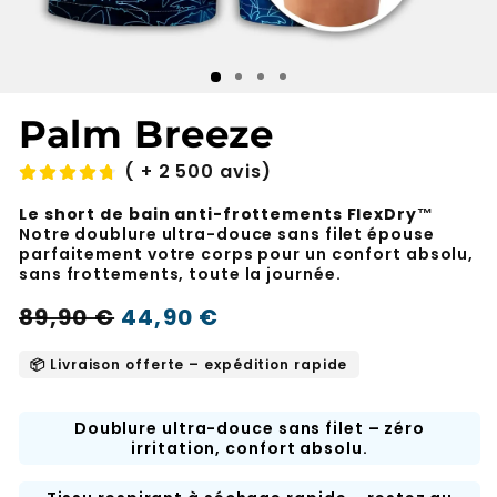
Palm Breeze
( + 2 500 avis)
Le short de bain anti-frottements FlexDry™
Notre doublure ultra-douce sans filet épouse
parfaitement votre corps pour un confort absolu,
sans frottements, toute la journée.
Prix
Prix
89,90 €
44,90 €
-50%
normal
soldé
📦 Livraison offerte – expédition rapide
Doublure ultra-douce sans filet – zéro
irritation, confort absolu.