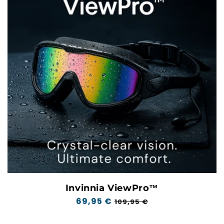
Invinnia ViewPro™
Prix
69,95 €
Prix
109,95 €
normal
soldé