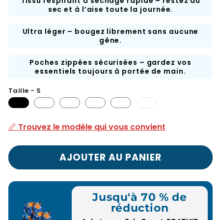
Tissu respirant à séchage rapide – restez au
sec et à l’aise toute la journée.
Ultra léger – bougez librement sans aucune
gêne.
Poches zippées sécurisées – gardez vos
essentiels toujours à portée de main.
Taille - S
3XL
:
article
📏 Trouvez le modèle qui vous convient
épuisé
ou
indisponible
AJOUTER AU PANIER
Jusqu'à 70 % de
réduction