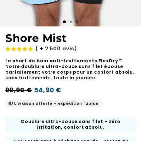
Shore Mist
( + 2 500 avis)
Le short de bain anti-frottements FlexDry™
Notre doublure ultra-douce sans filet épouse
parfaitement votre corps pour un confort absolu,
sans frottements, toute la journée.
Prix
Prix
99,90 €
54,90 €
-45%
normal
soldé
📦 Livraison offerte – expédition rapide
Doublure ultra-douce sans filet – zéro
irritation, confort absolu.