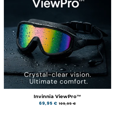
Invinnia ViewPro™
Prix
69,95 €
Prix
109,95 €
normal
soldé