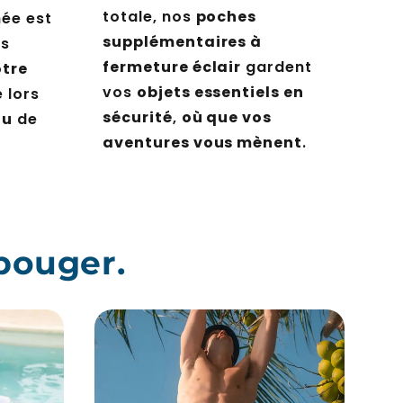
totale, nos
poches
hée est
supplémentaires à
os
fermeture éclair
gardent
otre
vos
objets essentiels en
 lors
sécurité
,
où que vos
ou
de
aventures vous mènent
.
bouger.