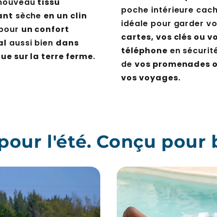
 nouveau
tissu
poche intérieure cac
ant
sèche
en un clin
idéale pour garder v
 pour
un confort
cartes, vos clés ou v
al
aussi bien
dans
téléphone
en sécurité
que sur la terre ferme
.
de
vos promenades 
vos voyages
.
pour l'été. Conçu pour 