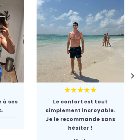
★★★★★
 à ses
Le confort est tout
s.
simplement incroyable.
Je le recommande sans
hésiter !