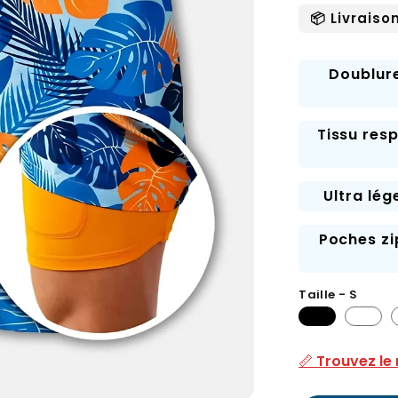
normal
soldé
📦 Livraiso
Doublure
Tissu res
Ultra lé
Poches zi
Taille - S
📏 Trouvez le