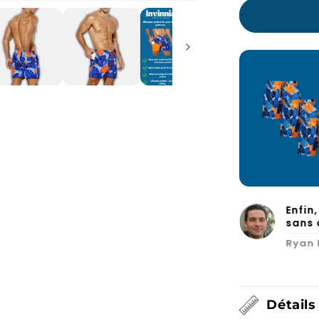
et me va à merveille. Je vais sans
Enfin
mmander un autre !
sans 
Ryan 
Détails