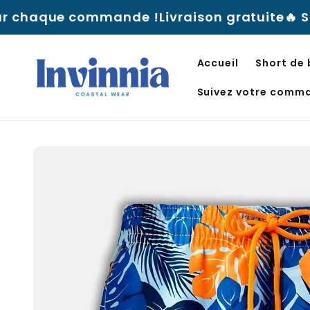
Aller au
nde !
Livraison gratuite
🔥 SOLDES D'ÉTÉ — Jusq
contenu
Accueil
Short de
Suivez votre comm
Aller
directement
aux
informations
sur le
produit