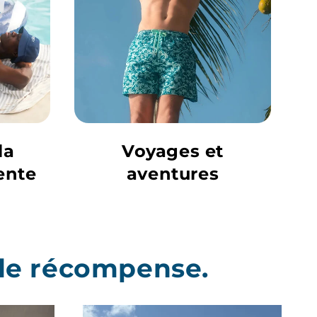
la
Voyages et
ente
aventures
nde récompense.