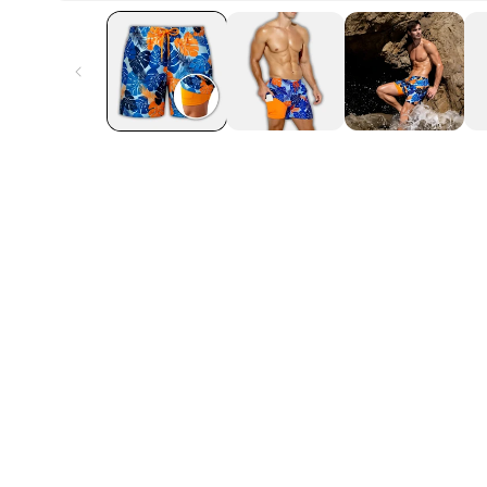
s irritations – parfait
Il sèche très vite 
aucun doute en co
Ethan L.