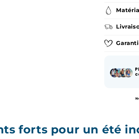
Matéria
Livrais
Garanti
P
c
N
s forts pour un été in