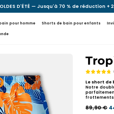
u'à 70 % de réduction + 2 achetés, le 3e offe
 bain pour homme
Shorts de bain pour enfants
Inv
ande
Trop
Le short de
Notre doubl
parfaitemen
frottements,
Prix
Prix
89,90 €
4