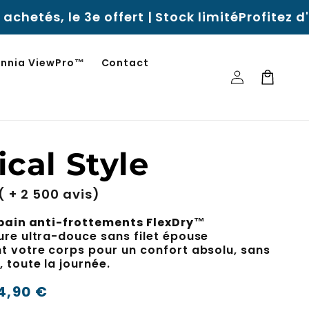
rt | Stock limité
Profitez d'une garantie de
innia ViewPro™
Contact
Se
Panier
connecter
ical Style
( + 2 500 avis)
 bain anti-frottements FlexDry™
ure ultra-douce sans filet épouse
t votre corps pour un confort absolu, sans
 toute la journée.
4,90 €
-50%