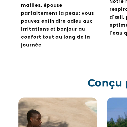
Notre
mailles
, épouse
respir
parfaitement la peau
: vous
d'œil
,
pouvez enfin dire adieu aux
optim
irritations
et bonjour au
l'eau 
confort tout au long de la
journée
.
Conçu 