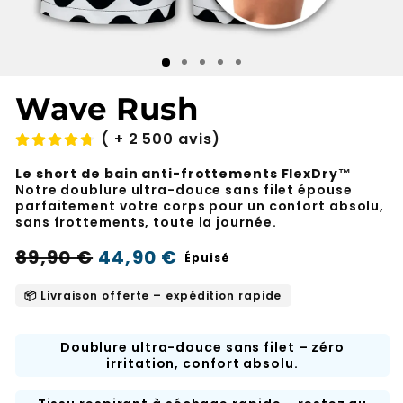
Wave Rush
( + 2 500 avis)
Le short de bain anti-frottements FlexDry™
Notre doublure ultra-douce sans filet épouse
parfaitement votre corps pour un confort absolu,
sans frottements, toute la journée.
Prix
Prix
89,90 €
44,90 €
Épuisé
normal
soldé
📦 Livraison offerte – expédition rapide
Doublure ultra-douce sans filet – zéro
irritation, confort absolu.