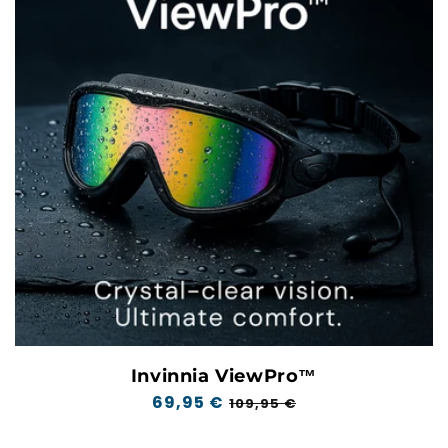
Invinnia ViewPro™
Prix
69,95 €
Prix
109,95 €
normal
soldé