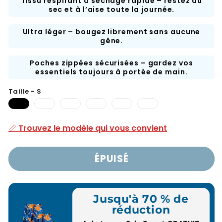
Tissu respirant à séchage rapide – restez au
sec et à l’aise toute la journée.
Ultra léger – bougez librement sans aucune
gêne.
Poches zippées sécurisées – gardez vos
essentiels toujours à portée de main.
Taille - S
Cette
MVariant
Article
XLVariant
2XL
3XL
variante
est
épuisé
est
:
:
est
en
ou
en
article
article
📏 Trouvez le modèle qui vous convient
épuisée
rupture
indisponible
rupture
épuisé
épuisé
ou
de
de
ou
ou
indisponible
stock
stock
indisponible
indisponible
ou
ou
indisponible
indisponible
ÉPUISÉ
Jusqu'à 70 % de
réduction