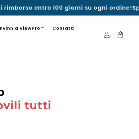
 rimborso entro 100 giorni su ogni ordine!
Spe
Invinnia ViewPro™
Contatti
Accedi
Carrello
o
vili tutti