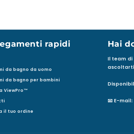
legamenti rapidi
Hai d
Il team di
ascoltarti
mi da bagno da uomo
i da bagno per bambini
Disponibil
ia ViewPro™
📧 E-mail
ti
a il tuo ordine