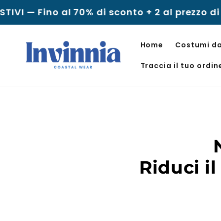
Vai al
TIVI — Fino al 70% di sconto + 2 al prezzo di 1
contenuto
Home
Costumi d
Traccia il tuo ordin
Riduci il