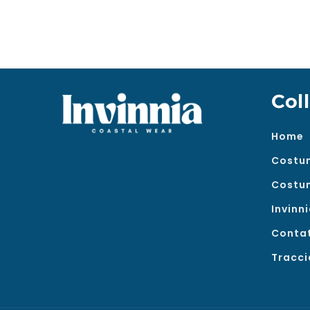
Col
Home
Costu
Costum
Invinn
Contat
Tracci