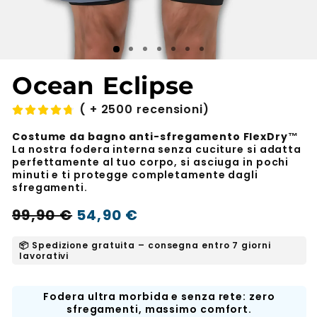
Ocean Eclipse
( + 2500 recensioni)
Costume da bagno anti-sfregamento FlexDry™
La nostra fodera interna senza cuciture si adatta
perfettamente al tuo corpo, si asciuga in pochi
minuti e ti protegge completamente dagli
sfregamenti.
Prezzo
Prezzo
99,90 €
54,90 €
-45%
normale
scontato
📦 Spedizione gratuita – consegna entro 7 giorni
lavorativi
Fodera ultra morbida e senza rete: zero
sfregamenti, massimo comfort.