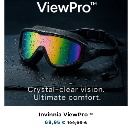
Invinnia ViewPro™
Prezzo
69,95 €
Prezzo
109,95 €
normale
scontato