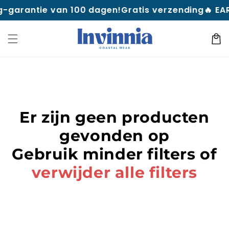
naar
ug-garantie van 100 dagen!
Gratis verzending
🔥 EA
de
inhoud
Winkelwa
Er zijn geen producten
gevonden op
Gebruik minder filters of
verwijder alle filters