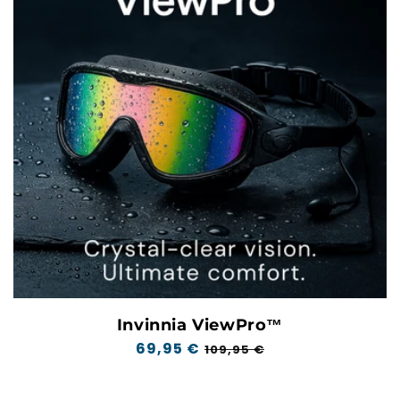
Invinnia ViewPro™
Normale
69,95 €
Verkoopprijs
109,95 €
prijs