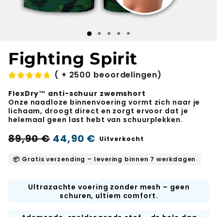
Fighting Spirit
( + 2500 beoordelingen)
FlexDry™ anti-schuur zwemshort
Onze naadloze binnenvoering vormt zich naar je
lichaam, droogt direct en zorgt ervoor dat je
helemaal geen last hebt van schuurplekken.
Normale
Verkoopprijs
89,90 €
44,90 €
Uitverkocht
prijs
📦 Gratis verzending – levering binnen 7 werkdagen
Ultrazachte voering zonder mesh – geen
schuren, ultiem comfort.