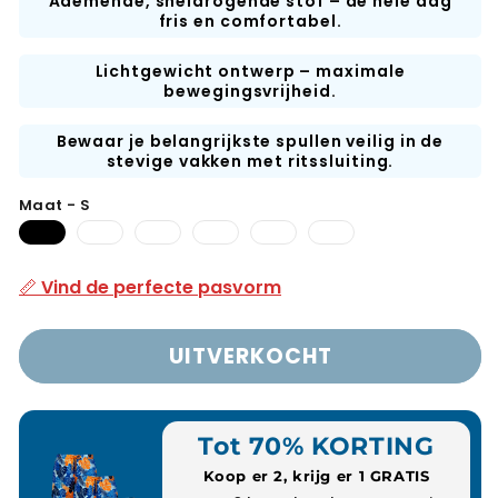
Ademende, sneldrogende stof – de hele dag
fris en comfortabel.
Lichtgewicht ontwerp – maximale
bewegingsvrijheid.
Bewaar je belangrijkste spullen veilig in de
stevige vakken met ritssluiting.
Maat - S
Variant
MVariant
LVariant
XLVariant
2XL-
3XL-
uitverkocht
is
is
is
variant
variant
of
uitverkocht
uitverkocht
uitverkocht
uitverkocht
uitverkocht
📏 Vind de perfecte pasvorm
niet
of
of
of
of
of
leverbaar
niet
niet
niet
niet
niet
leverbaar
leverbaar
leverbaar
leverbaar
leverbaar
UITVERKOCHT
Tot 70% KORTING
Koop er 2, krijg er 1 GRATIS