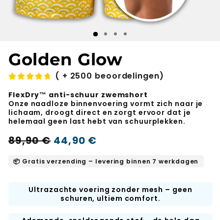
Golden Glow
( + 2500 beoordelingen)
FlexDry™ anti-schuur zwemshort
Onze naadloze binnenvoering vormt zich naar je
lichaam, droogt direct en zorgt ervoor dat je
helemaal geen last hebt van schuurplekken.
Normale
Verkoopprijs
89,90 €
44,90 €
-50%
prijs
📦 Gratis verzending – levering binnen 7 werkdagen
Ultrazachte voering zonder mesh – geen
schuren, ultiem comfort.