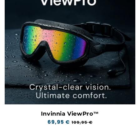
Invinnia ViewPro™
Normale
69,95 €
Verkoopprijs
109,95 €
prijs