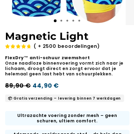
Magnetic Light
( + 2500 beoordelingen)
FlexDry™ anti-schuur zwemshort
Onze naadloze binnenvoering vormt zich naar je
lichaam, droogt direct en zorgt ervoor dat je
helemaal geen last hebt van schuurplekken.
Normale
Verkoopprijs
89,90 €
44,90 €
-50%
prijs
📦 Gratis verzending – levering binnen 7 werkdagen
Ultrazachte voering zonder mesh – geen
schuren, ultiem comfort.