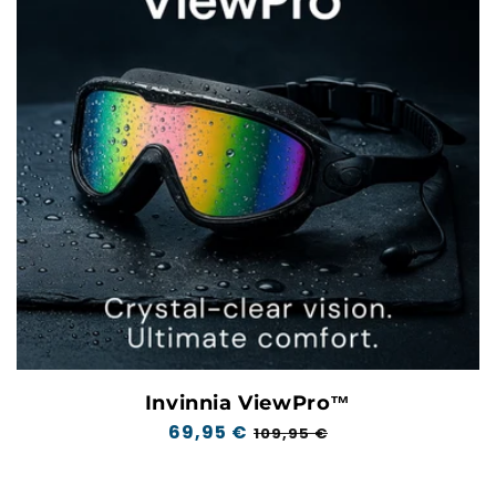
Invinnia ViewPro™
Normale
69,95 €
Verkoopprijs
109,95 €
prijs