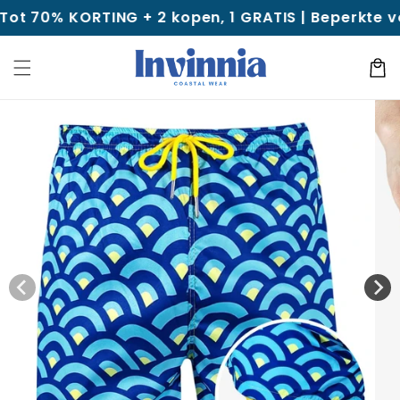
naar
ORTING + 2 kopen, 1 GRATIS | Beperkte voorraad
de
inhoud
Winkelwa
 direct naar de
oductinformatie