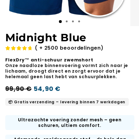
Midnight Blue
( + 2500 beoordelingen)
FlexDry™ anti-schuur zwemshort
Onze naadloze binnenvoering vormt zich naar je
lichaam, droogt direct en zorgt ervoor dat je
helemaal geen last hebt van schuurplekken.
Normale
Verkoopprijs
99,90 €
54,90 €
-45%
prijs
📦 Gratis verzending – levering binnen 7 werkdagen
Ultrazachte voering zonder mesh – geen
schuren, ultiem comfort.