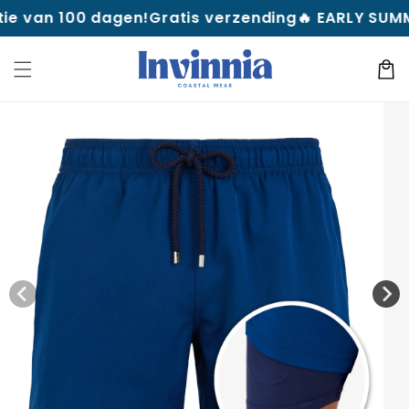
naar
100 dagen!
Gratis verzending
🔥 EARLY SUMMER DEALS
de
inhoud
Winkelwa
 direct naar de
oductinformatie