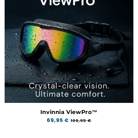
Invinnia ViewPro™
Normale
69,95 €
Verkoopprijs
109,95 €
prijs