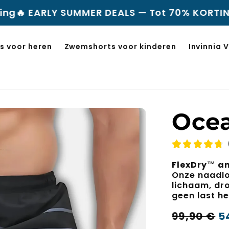
MER DEALS — Tot 70% KORTING + 2 kopen, 1 GR
 voor heren
Zwemshorts voor kinderen
Invinnia
Ocea
FlexDry™ a
Onze naadlo
lichaam, dro
geen last h
Normale
Verkooppr
99,90 €
5