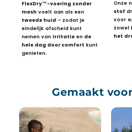
Onze 
FlexDry™-voering zonder
stof
d
mesh
voelt aan als een
voor
o
tweede huid
– zodat je
zowel
eindelijk afscheid kunt
het dr
nemen van
irritatie
en
de
hele dag door comfort
kunt
genieten.
Gemaakt voor