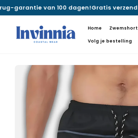
naar
an 100 dagen!
Gratis verzending
🔥 EARLY SUM
de
inhoud
Home
Zwemshorts
Volg je bestelling
Ga direct naar de
productinformatie