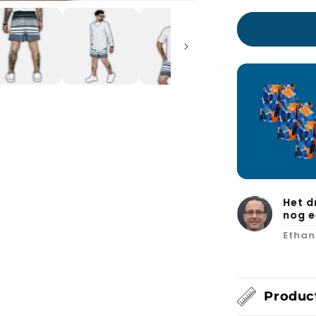
l en zit superlekker. Ik ga er zeker
Einde
zonde
Ryan 
Produc