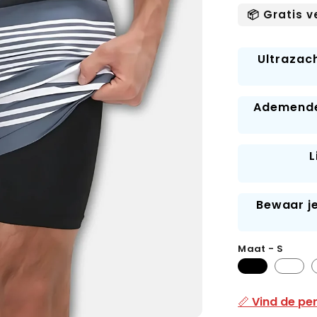
prijs
📦 Gratis 
Ultrazac
Ademende,
L
Bewaar je
Maat - S
📏 Vind de p