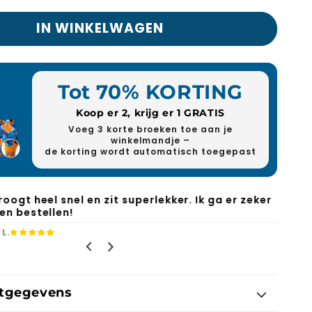
IN WINKELWAGEN
Tot 70% KORTING
Koop er 2, krijg er 1 GRATIS
Voeg 3 korte broeken toe aan je
winkelmandje –
de korting wordt automatisch toegepast
lijk een zwemshort met handige zakken en
r dat vervelende gaas.
F.
tgegevens