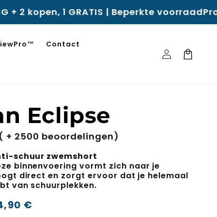
ATIS | Beperkte voorraad
Profiteer bij elke 
 ViewPro™
Contact
Inloggen
Winkelwagen
n Eclipse
( + 2500 beoordelingen)
nti-schuur zwemshort
ze binnenvoering vormt zich naar je
ogt direct en zorgt ervoor dat je helemaal
ebt van schuurplekken.
ijs
4,90 €
-45%