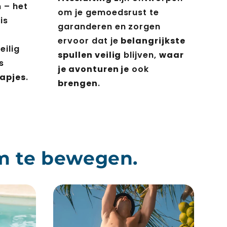
m
– het
om je gemoedsrust te
is
garanderen en zorgen
ervoor dat je
belangrijkste
eilig
spullen veilig
blijven,
waar
s
je avonturen je
ook
tapjes
.
brengen
.
m te bewegen.