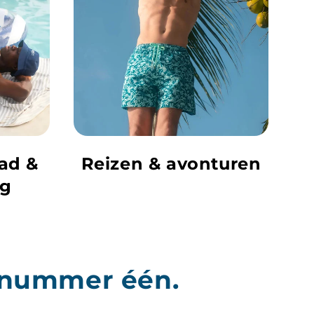
ad &
Reizen & avonturen
ng
p nummer één.