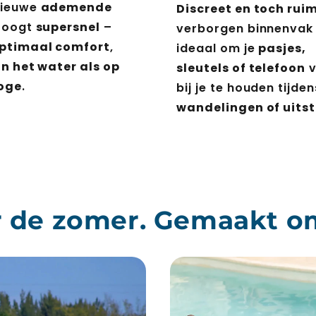
nieuwe
ademende
Discreet en toch rui
roogt
supersnel
–
verborgen binnenvak 
ptimaal comfort
,
ideaal om je
pasjes,
in het water als op
sleutels of telefoon
v
oge
.
bij je te houden tijden
wandelingen of uits
 de zomer. Gemaakt o