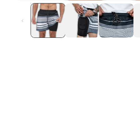
n, geen schuurplekken
Het droogt heel sne
and!
nog een bestellen!
Ethan L.