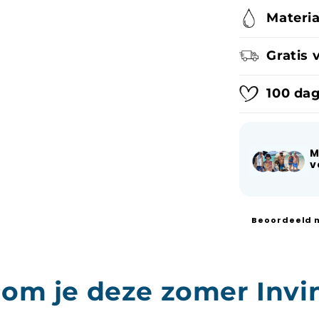
Materi
Gratis 
100 da
M
v
Beoordeeld m
om je deze zomer Invin