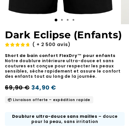
Dark Eclipse (Enfants)
( + 2 500 avis)
Short de bain confort FlexDry™ pour enfants
Notre doublure intérieure ultra-douce et sans
coutures est conçue pour respecter les peaux
sensibles, sèche rapidement et assure le confort
des enfants tout au long de la journée.
Prix
Prix
69,90 €
34,90 €
-50%
normal
soldé
📦 Livraison offerte – expédition rapide
Doublure ultra-douce sans mailles
– douce
pour la peau, sans irritation