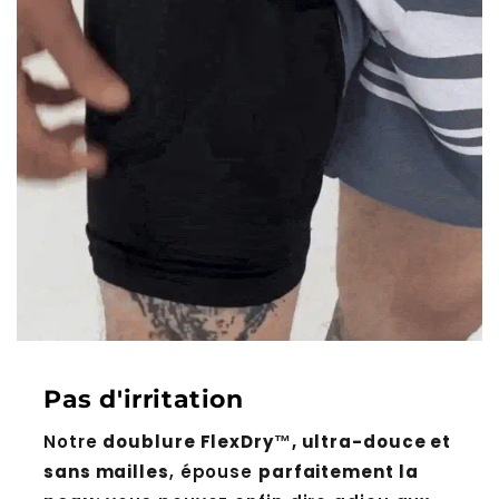
Pas d'irritation
Notre
doublure FlexDry™, ultra-douce et
sans mailles
, épouse
parfaitement la
peau
: vous pouvez enfin dire adieu aux