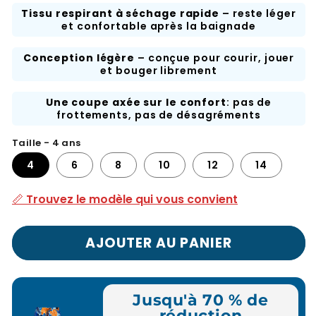
Tissu respirant à séchage rapide
– reste léger
et confortable après la baignade
Conception légère
– conçue pour courir, jouer
et bouger librement
Une coupe axée sur le confort
: pas de
frottements, pas de désagréments
Taille - 4 ans
4
6
8
10
12
14
📏 Trouvez le modèle qui vous convient
AJOUTER AU PANIER
Jusqu'à 70 % de
réduction