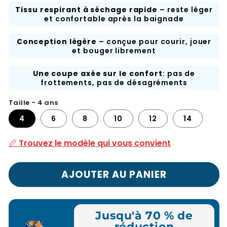
Tissu respirant à séchage rapide
– reste léger
et confortable après la baignade
Conception légère
– conçue pour courir, jouer
et bouger librement
Une coupe axée sur le confort
: pas de
frottements, pas de désagréments
Taille - 4 ans
4
6
8
10
12
14
📏 Trouvez le modèle qui vous convient
AJOUTER AU PANIER
Jusqu'à 70 % de
réduction