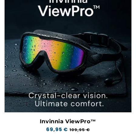
Invinnia ViewPro™
Prix
69,95 €
Prix
109,95 €