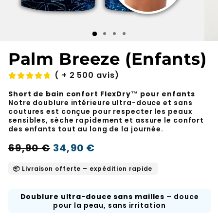
Palm Breeze (Enfants)
( + 2 500 avis)
Short de bain confort FlexDry™ pour enfants
Notre doublure intérieure ultra-douce et sans
coutures est conçue pour respecter les peaux
sensibles, sèche rapidement et assure le confort
des enfants tout au long de la journée.
Prix
Prix
69,90 €
34,90 €
-50%
normal
soldé
📦 Livraison offerte – expédition rapide
Doublure ultra-douce sans mailles
– douce
pour la peau, sans irritation